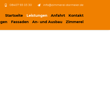
08407 93 03 30
info@zimmerei-dormeier.de
Startseite
Leistungen
Anfahrt
Kontakt
ngen
Fassaden
An- und Ausbau
Zimmerei